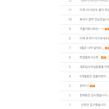
12
아기다리고기다리던 월
11
이제 2019년도 끝이 보
10
복귀가 얼마 안남았습니
9
겨울이왔나봐요~~~
8
이제 추석이 다가오네요
7
8월은 너무 덥네요,,,
6
면접을보고난후..
5
새로입사하실분들을 위한
4
6개월동안 일을하면서...
3
한마디?
2
한해동안 감사했습니다.
1
한안 감사했습니다.