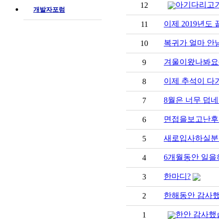
아기다리고기
12
개발자포럼
이제 2019년도
11
복귀가 얼마 안
10
겨울이왔나봐요~
9
이제 추석이 다
8
8월은 너무 덥네요
7
면접을보고난후.
6
새로입사하실분들
5
6개월동안 일을하
4
한마디?
3
한해동안 감사했
2
한안 감사했
1